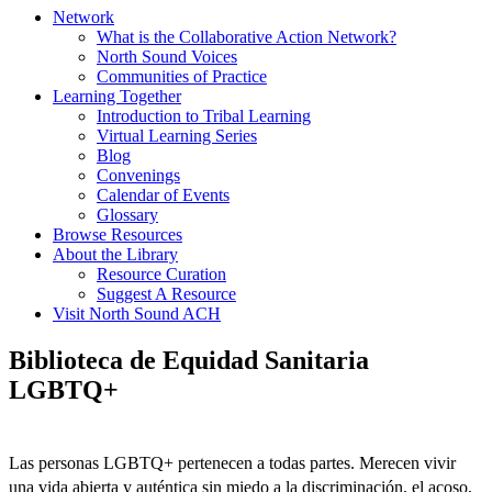
Network
What is the Collaborative Action Network?
North Sound Voices
Communities of Practice
Learning Together
Introduction to Tribal Learning
Virtual Learning Series
Blog
Convenings
Calendar of Events
Glossary
Browse Resources
About the Library
Resource Curation
Suggest A Resource
Visit North Sound ACH
Biblioteca de Equidad Sanitaria
LGBTQ+
Las personas LGBTQ+ pertenecen a todas partes. Merecen vivir
una vida abierta y auténtica sin miedo a la discriminación, el acoso,